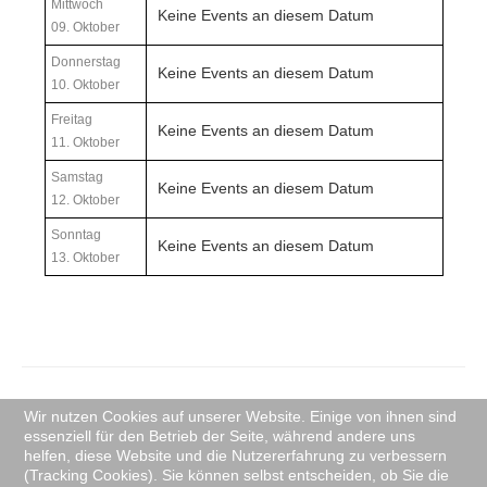
Mittwoch
Keine Events an diesem Datum
09. Oktober
Donnerstag
Keine Events an diesem Datum
10. Oktober
Freitag
Keine Events an diesem Datum
11. Oktober
Samstag
Keine Events an diesem Datum
12. Oktober
Sonntag
Keine Events an diesem Datum
13. Oktober
Wir nutzen Cookies auf unserer Website. Einige von ihnen sind
© 2026 mfc-donauwoerth.de
Nach oben
essenziell für den Betrieb der Seite, während andere uns
helfen, diese Website und die Nutzererfahrung zu verbessern
webdesign by ©
www.webdesign-homepage-gestaltung.de
2026
(Tracking Cookies). Sie können selbst entscheiden, ob Sie die